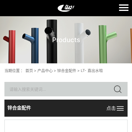
语言：
English
Products
首页
关于我们
产品中心
当期位置
：
首页
>
产品中心
>
锌合金配件
>
LT- 直出水咀
质量生产
新闻中心
联系我们
锌合金配件
点击