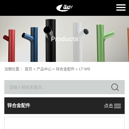
语言：
English
Products
首页
关于我们
产品中心
当期位置
：
首页
>
产品中心
>
锌合金配件
>
LT-M9
质量生产
新闻中心
联系我们
锌合金配件
点击