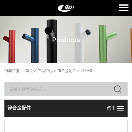
语言：
English
Products
首页
关于我们
产品中心
当期位置
：
首页
>
产品中心
>
锌合金配件
>
LT-M3
质量生产
新闻中心
联系我们
锌合金配件
点击