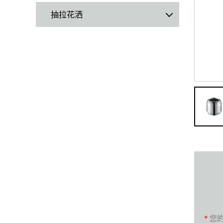
抽拉花洒
*
您