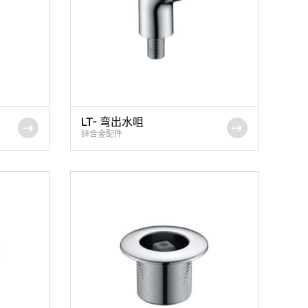
LT- 弯出水咀
锌合金配件