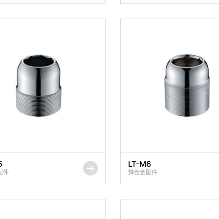
5
LT-M6
配件
锌合金配件