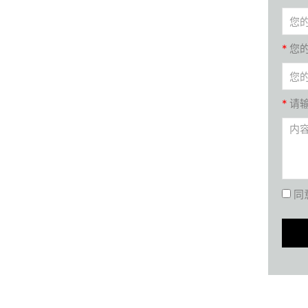
*
您
*
请
同