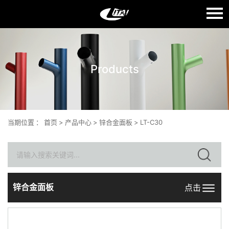
语言：
English
Products
首页
关于我们
产品中心
当期位置
：
首页
>
产品中心
>
锌合金面板
>
LT-C30
质量生产
新闻中心
联系我们
锌合金面板
点击