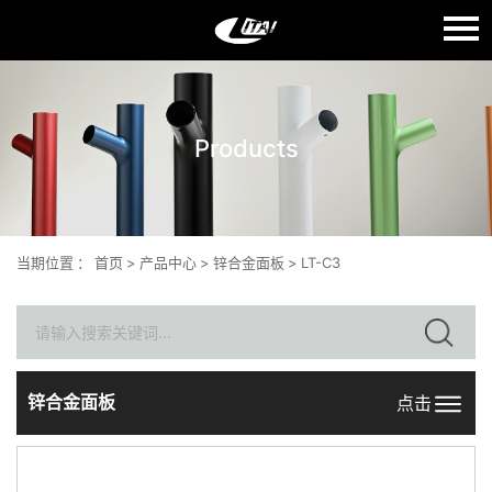
语言：
English
Products
首页
关于我们
产品中心
当期位置
：
首页
>
产品中心
>
锌合金面板
>
LT-C3
质量生产
新闻中心
联系我们
锌合金面板
点击