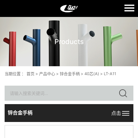
语言：
English
Products
首页
关于我们
产品中心
当期位置
：
首页
>
产品中心
>
锌合金手柄
>
40芯(A)
>
LT-A11
质量生产
新闻中心
联系我们
锌合金手柄
点击