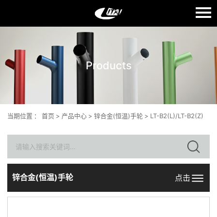
语言：
English
Products
首页
关于我们
产品中心
当期位置
：
首页
>
产品中心
>
锌合金(恒温)手轮
>
LT-B2(L)/LT-B2(Z)
质量生产
新闻中心
联系我们
锌合金(恒温)手轮
点击