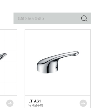
LT-A61
锌合金手柄