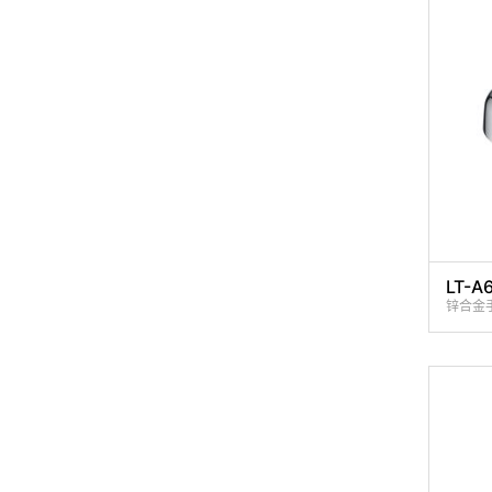
LT-A
锌合金