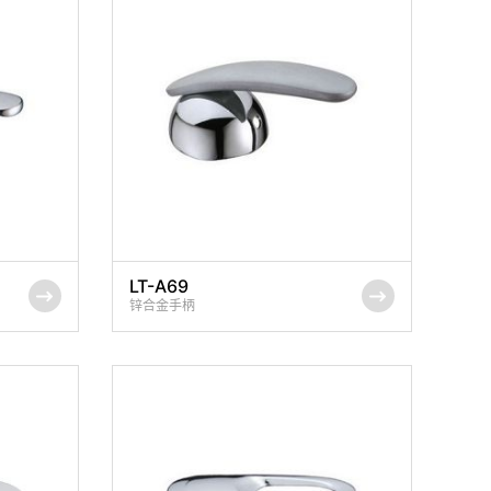
LT-A69
锌合金手柄